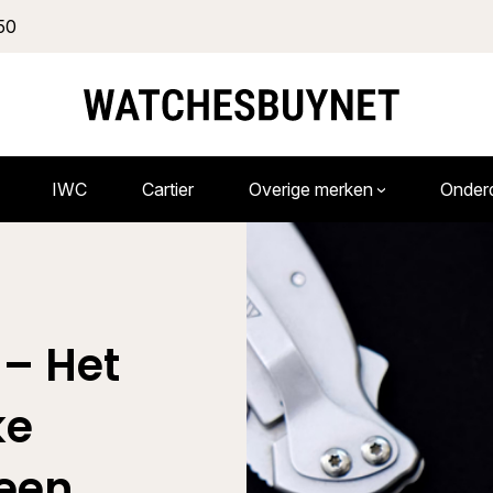
50
IWC
Cartier
Overige merken
Onder
– Het
ke
 een