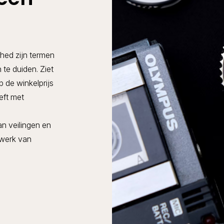
hed zijn termen
te duiden. Ziet
 de winkelprijs
eft met
n veilingen en
twerk van