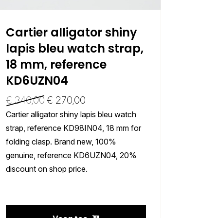
Cartier alligator shiny
Cart
lapis bleu watch strap,
lapi
18 mm, reference
21 m
KD6UZN04
KD9
€
340,00
€
270,00
€
340
Cartier alligator shiny lapis bleu watch
Cartier 
strap, reference KD98IN04, 18 mm for
strap, 
folding clasp. Brand new, 100%
for fol
genuine, reference KD6UZN04, 20%
genuin
discount on shop price.
discoun