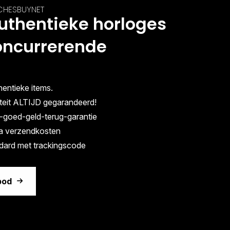
HESBUYNET
uthentieke horloges
oncurrerende
entieke items.
iteit ALTIJD gegarandeerd!
-goed-geld-terug-garantie
a verzendkosten
ard met trackingscode
bod