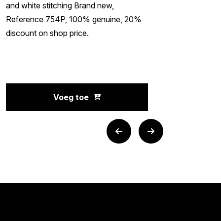
and white stitching Brand new,
discoun
Reference 754P, 100% genuine, 20%
discount on shop price.
Voeg toe