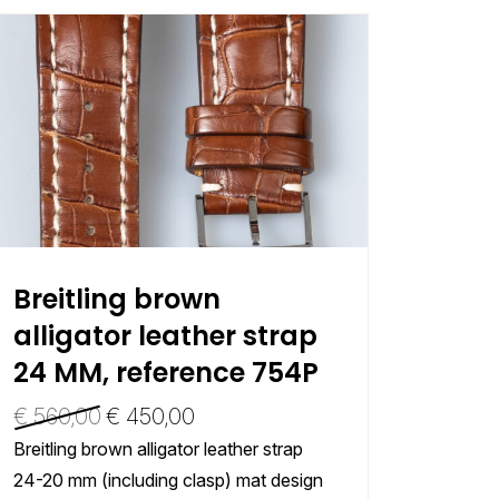
Breitling brown
Brei
alligator leather strap
leat
24 MM, reference 754P
mm, 
€
560,00
€
450,00
€
230
Breitling brown alligator leather strap
Brand ne
24-20 mm (including clasp) mat design
strap 2