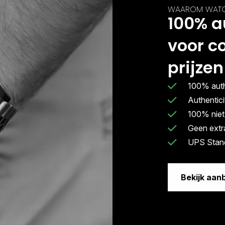
WAAROM WATC
100% a
voor c
prijzen
100% auth
Authentic
100% niet
Geen extr
UPS Stand
Bekijk aan