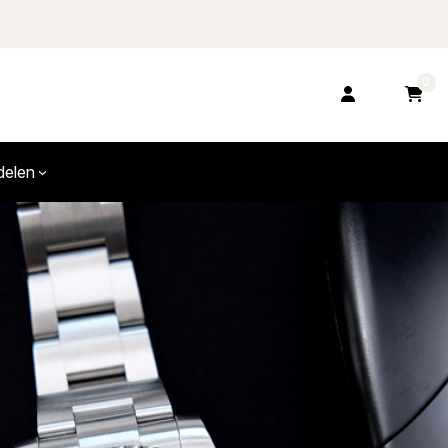
0
delen