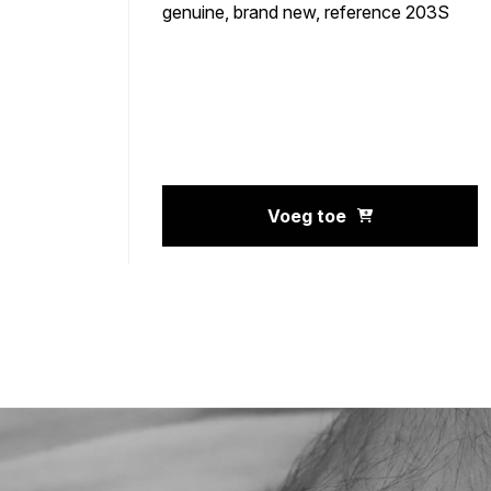
uced
genuine, brand new, reference 203S
y
c design
Voeg toe