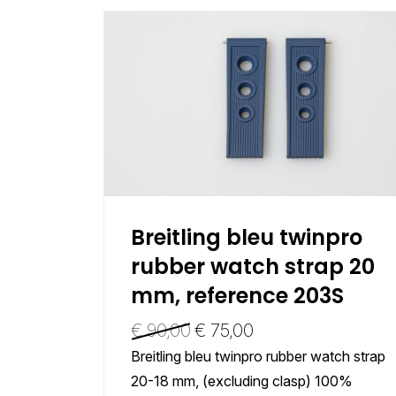
tual
Breitling bleu twinpro
00.
rubber watch strap 20
t.
mm, reference 203S
€
90,00
€
75,00
t
Breitling bleu twinpro rubber watch strap
20-18 mm, (excluding clasp) 100%