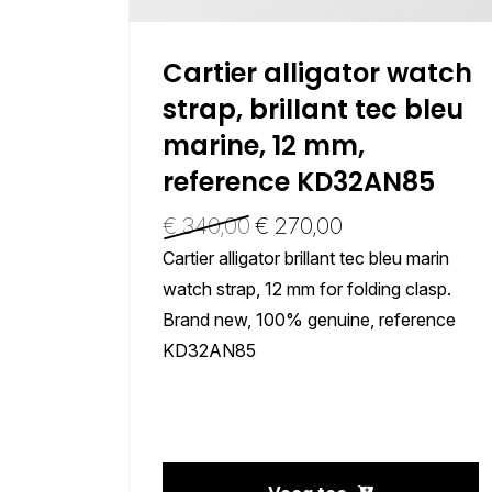
tual
Cartier alligator watch
00.
strap, brillant tec bleu
t.
marine, 12 mm,
reference KD32AN85
t
€
340,00
€
270,00
Cartier alligator brillant tec bleu marin
uced
watch strap, 12 mm for folding clasp.
y
Brand new, 100% genuine, reference
c design
KD32AN85